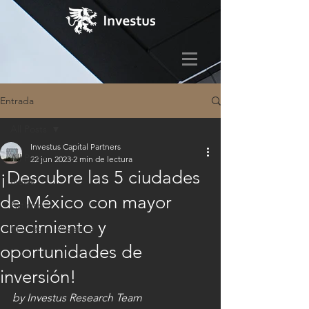
Entrada
All Posts
Investus Capital Partners
All Posts
22 jun 2023
2 min de lectura
¡Descubre las 5 ciudades
News
de México con mayor
Articles
crecimiento y
Market Intelligence
oportunidades de
inversión!
by Investus Research Team