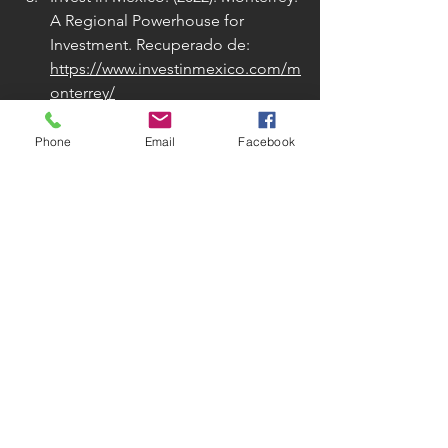
A Regional Powerhouse for 
Investment. Recuperado de: 
https://www.investinmexico.com/m
onterrey/
Gobierno del Estado de 
Querétaro. (2023). Guía para la 
Phone
Email
Facebook
inversión en el estado de 
Querétaro. Recuperado de: 
https://www.queretaro.gob.mx/co
me-invest-in-
queretaro/assets/docs/guia-
inversion-ingles.pdf
Guadalajara Global. (s.f.). 
Guadalajara, Jalisco. Recuperado 
de: 
https://guadalajaraglobal.mx/