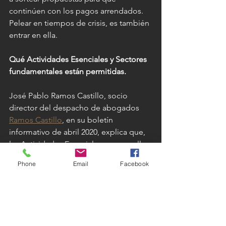
continúen con los pagos arrendados. 
Pelear en tiempos de crisis, es también 
entrar en ella.
Qué Actividades Esenciales y Sectores 
fundamentales están permitidas.
José Pablo Ramos Castillo, socio 
director del despacho de abogados 
Ramos Castillo
, en su boletín 
informativo de abril 2020, explica que, 
las Actividades Esenciales son aquellas 
relativas al 
Ramo Medico, Seguridad 
Phone
Email
Facebook
Pública, Programas Sociales del 
Gobierno
, y lo relativo a la 
Infraestructura Crítica
 respecto la 
producción y distribución de servicios 
indispensables
 como agua potable, 