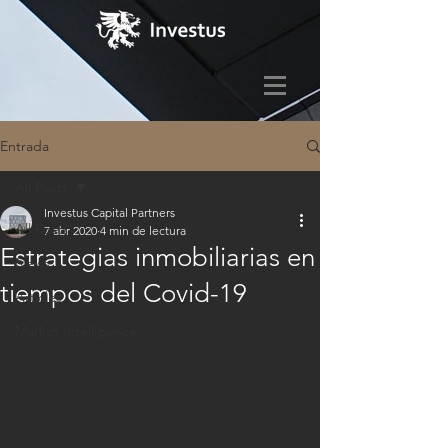
Entrada
All Posts
Investus Capital Partners
All Posts
7 abr 2020
4 min de lectura
Estrategias inmobiliarias en
News
tiempos del Covid-19
Articles
Market Intelligence