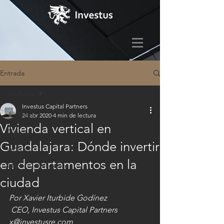
Entrada
All Posts
Investus Capital Partners
All Posts
24 abr 2020
4 min de lectura
Vivienda vertical en
News
Guadalajara: Dónde invertir
Articles
en departamentos en la
Market Intelligence
ciudad
Por Xavier Iturbide Godínez
 CEO, Investus Capital Partners
x@investusre.com