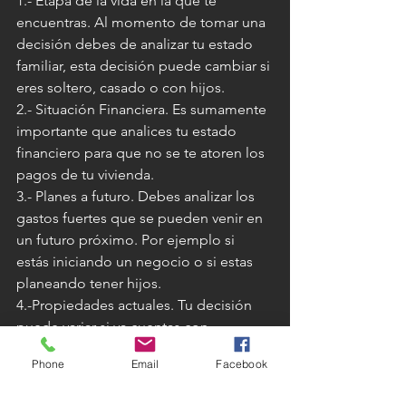
1.- Etapa de la vida en la que te 
encuentras. Al momento de tomar una 
decisión debes de analizar tu estado 
familiar, esta decisión puede cambiar si 
eres soltero, casado o con hijos. 
2.- Situación Financiera. Es sumamente 
importante que analices tu estado 
financiero para que no se te atoren los 
pagos de tu vivienda.  
3.- Planes a futuro. Debes analizar los 
gastos fuertes que se pueden venir en 
un futuro próximo. Por ejemplo si 
estás iniciando un negocio o si estas 
planeando tener hijos. 
4.-Propiedades actuales. Tu decisión 
puede variar si ya cuentas con 
propiedades que te den un 
Phone
Email
Facebook
rendimiento fijo y te de seguridad en 
flujo de efectivo.