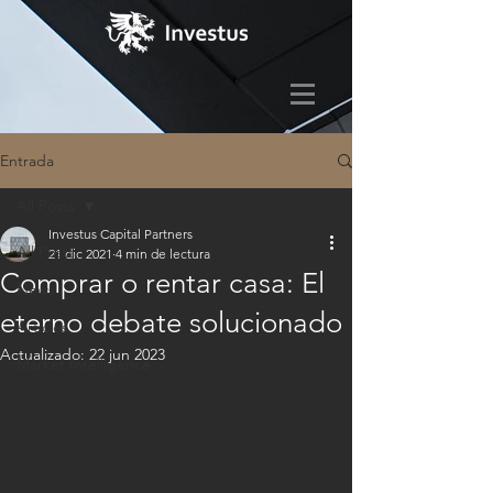
Entrada
All Posts
Investus Capital Partners
All Posts
21 dic 2021
4 min de lectura
Comprar o rentar casa: El
News
eterno debate solucionado
Articles
Actualizado:
22 jun 2023
Market Intelligence