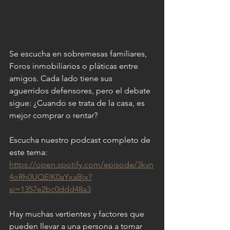
Se escucha en sobremesas familiares, 
Foros inmobiliarios o pláticas entre 
amigos. Cada lado tiene sus 
aguerridos defensores, pero el debate 
sigue: ¿Cuando se trata de la casa, es 
mejor comprar o rentar?
Escucha nuestro podcast completo de 
este tema: 
https://open.spotify.com/episode/3kyn
4oRh0UQElK0aYxaBjx?
si=1357e2bc0ddd48a3
Hay muchas vertientes y factores que 
pueden llevar a una persona a tomar 